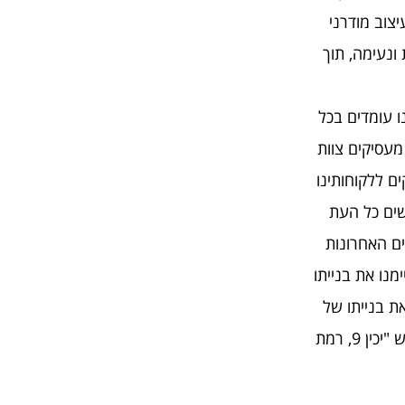
יצוב מודרני
ונעימה, תוך
ו עומדים בכל
מעסיקים צוות
ם ללקוחותינו
שים כל העת
ים האחרונות
יתו של בניין חדש ברחוב האמוראים 5 ברמת-גן, בנובמבר 2022 סיימנו את בנייתו
בינואר 2024 סיימה החברה את בנייתו של
בניין חדש ברח' המתמיד 13 ר"ג, במאי 2024 החלה החברה בבניית פרויקט חדש "יכין 9, רמת