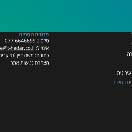
פרטים נוספים
טלפון:
077-6646699
אימייל:
ce@t-hadar.co.il
רה
כתובת: משה דיין 16 קרית אריה, פתח תקוה
הצהרת נגישות אתר
ירונית
ים בגוש דן